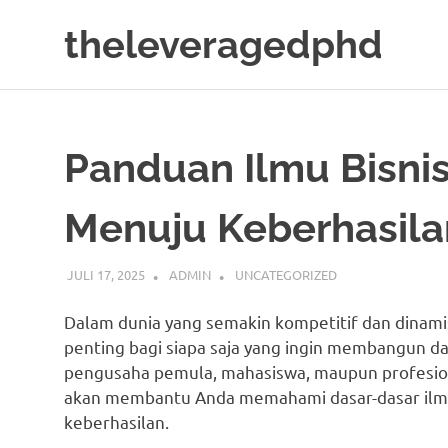
Skip
theleveragedphd
to
content
Mengenal
Bisnis
Secara
Mendalam
Panduan Ilmu Bisni
dan
Secara
detail
Menuju Keberhasila
JULI 17, 2025
ADMIN
UNCATEGORIZED
Dalam dunia yang semakin kompetitif dan dinami
penting bagi siapa saja yang ingin membangun 
pengusaha pemula, mahasiswa, maupun profesio
akan membantu Anda memahami dasar-dasar ilmu 
keberhasilan.