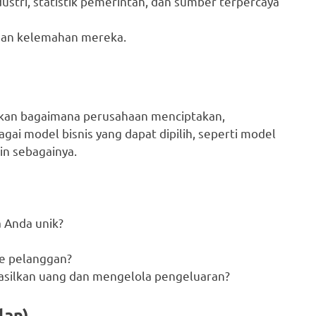
stri, statistik pemerintah, dan sumber terpercaya
 dan kelemahan mereka.
kan bagaimana perusahaan menciptakan,
ai model bisnis yang dapat dipilih, seperti model
in sebagainya.
a Anda unik?
ke pelanggan?
asilkan uang dan mengelola pengeluaran?
lan)