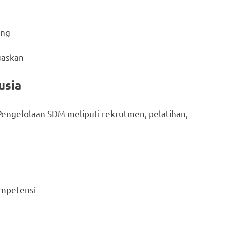
ing
uaskan
usia
 Pengelolaan SDM meliputi rekrutmen, pelatihan,
mpetensi