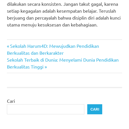
dilakukan secara konsisten. Jangan takut gagal, karena
setiap kegagalan adalah kesempatan belajar. Teruslah
berjuang dan percayalah bahwa disiplin diri adalah kunci
utama menuju kesuksesan dan kebahagiaan.
Previous
Navigasi
Sekolah Harum4D: Mewujudkan Pendidikan
Post:
Berkualitas dan Berkarakter
pos
Next
Sekolah Terbaik di Dunia: Menyelami Dunia Pendidikan
Post:
Berkualitas Tinggi
Cari
CARI