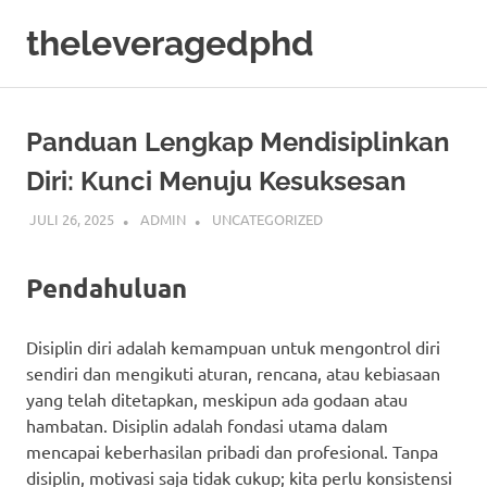
Skip
theleveragedphd
to
content
Mengenal
Bisnis
Secara
Panduan Lengkap Mendisiplinkan
Mendalam
dan
Diri: Kunci Menuju Kesuksesan
Secara
detail
JULI 26, 2025
ADMIN
UNCATEGORIZED
Pendahuluan
Disiplin diri adalah kemampuan untuk mengontrol diri
sendiri dan mengikuti aturan, rencana, atau kebiasaan
yang telah ditetapkan, meskipun ada godaan atau
hambatan. Disiplin adalah fondasi utama dalam
mencapai keberhasilan pribadi dan profesional. Tanpa
disiplin, motivasi saja tidak cukup; kita perlu konsistensi