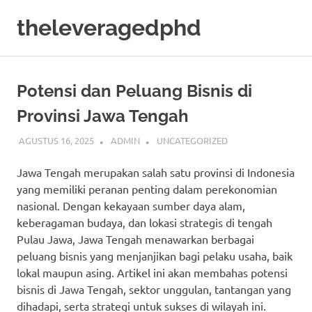
Skip
theleveragedphd
to
content
Mengenal
Bisnis
Secara
Potensi dan Peluang Bisnis di
Mendalam
dan
Provinsi Jawa Tengah
Secara
detail
AGUSTUS 16, 2025
ADMIN
UNCATEGORIZED
Jawa Tengah merupakan salah satu provinsi di Indonesia
yang memiliki peranan penting dalam perekonomian
nasional. Dengan kekayaan sumber daya alam,
keberagaman budaya, dan lokasi strategis di tengah
Pulau Jawa, Jawa Tengah menawarkan berbagai
peluang bisnis yang menjanjikan bagi pelaku usaha, baik
lokal maupun asing. Artikel ini akan membahas potensi
bisnis di Jawa Tengah, sektor unggulan, tantangan yang
dihadapi, serta strategi untuk sukses di wilayah ini.